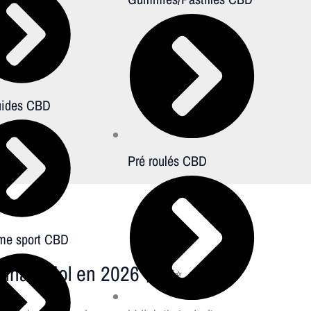
uides CBD
Pré roulés CBD
e sport CBD
Cannabidiol en 2026 🌿✨