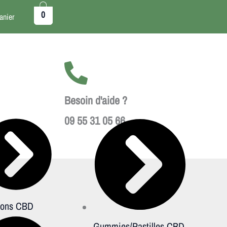
0
anier
Besoin d'aide ?
09 55 31 05 66
sions CBD
Gummies/Pastilles CBD