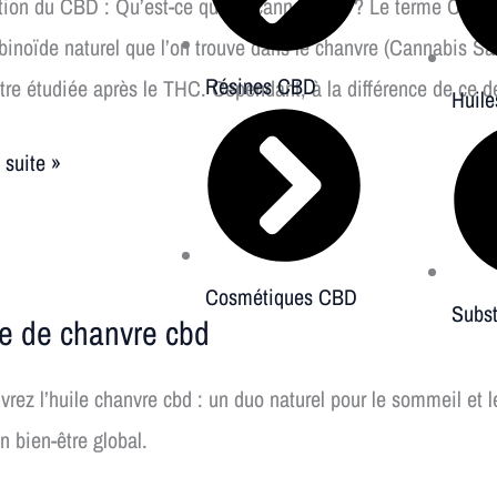
tion du CBD : Qu’est-ce que le cannabidiol ? Le terme CBD est
inoïde naturel que l’on trouve dans le chanvre (Cannabis Sati
Résines CBD
tre étudiée après le THC. Cependant, à la différence de ce d
Huil
a suite »
Cosmétiques CBD
Subst
bidiol
le de chanvre cbd
re
rez l’huile chanvre cbd : un duo naturel pour le sommeil et 
n bien-être global.