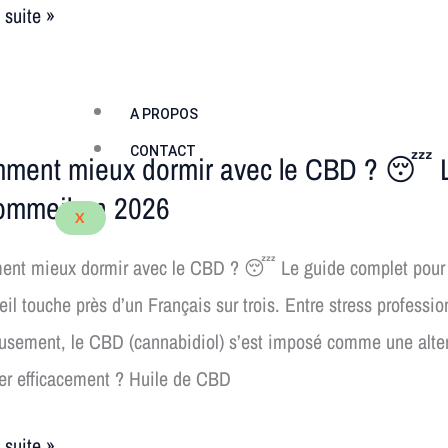
a suite »
A PROPOS
ent
CONTACT
ment mieux dormir avec le CBD ? 😴 Le
sommeil en 2026
X
nt mieux dormir avec le CBD ? 😴 Le guide complet pour 
l touche près d’un Français sur trois. Entre stress professio
usement, le CBD (cannabidiol) s’est imposé comme une alte
iser efficacement ? Huile de CBD
a suite »