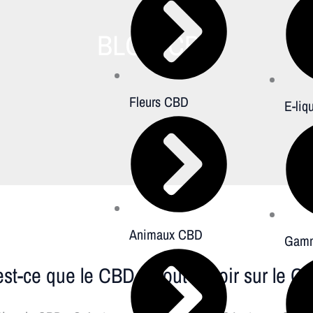
BLOG CBD
Fleurs CBD
E-liq
Animaux CBD
Gamm
-
est-ce que le CBD ? Tout savoir sur le 