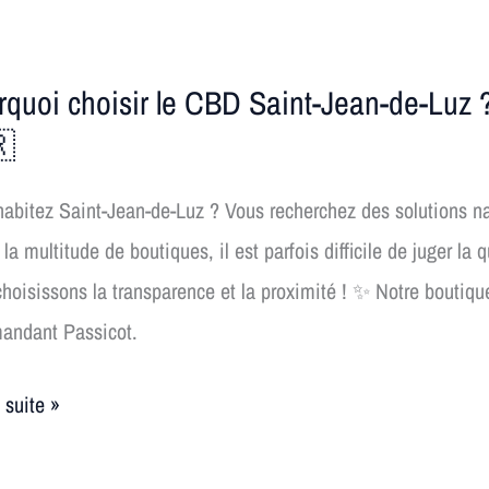
es
uoi
rquoi choisir le CBD Saint-Jean-de-Luz
r

abitez Saint-Jean-de-Luz ? Vous recherchez des solutions na
 la multitude de boutiques, il est parfois difficile de juger l
hoisissons la transparence et la proximité ! ✨ Notre boutiq
ndant Passicot.
a suite »