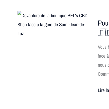
vos
recett
Pourq
?
Pou
choisi
🍳
🇫
le
CBD
Vous h
Saint-
face à
Jean-
nous c
de-
Comma
Luz
?
Lire l
Le
guide