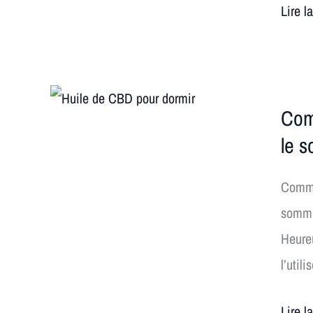
Lire l
Comm
Com
mieux
le 
dormir
avec
Comme
le
sommei
CBD
Heure
?
l’util
😴
Le
Lire l