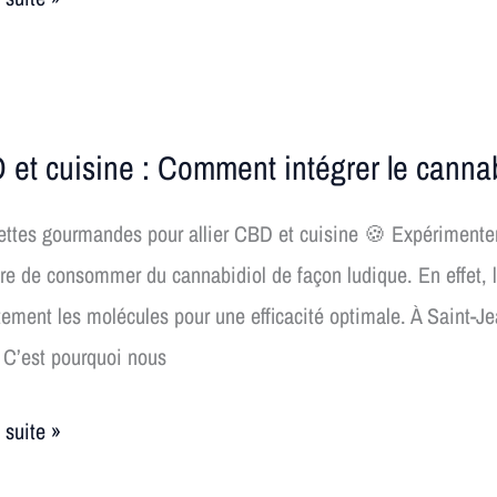
et
ver
et cuisine : Comment intégrer le cannab
e
il
ttes gourmandes pour allier CBD et cuisine 🍪 Expérimenter 
e de consommer du cannabidiol de façon ludique. En effet, les
ent
tement les molécules pour une efficacité optimale. À Saint-Je
er
 C’est pourquoi nous
idiol
a suite »