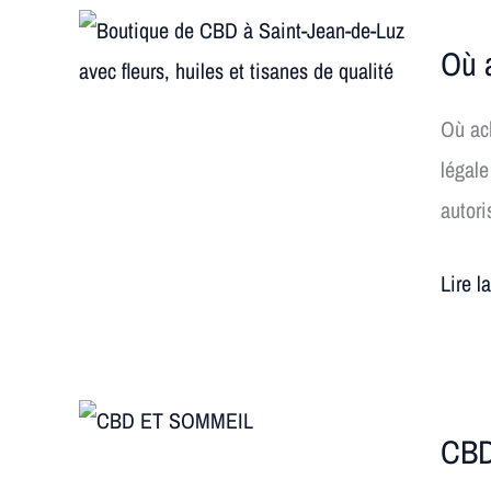
Où
Où 
achete
du
Où ach
CBD
légale
de
autori
qualit
à
Lire l
Saint-
Jean-
de-
CBD
Luz?
CBD
et