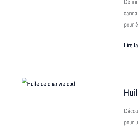
Défini
le
cannab
CBD
pour ê
?
Tout
Lire l
savoir
sur
le
Huile
Canna
Hui
de
en
chanv
2026
Découv
cbd
🌿
pour u
✨