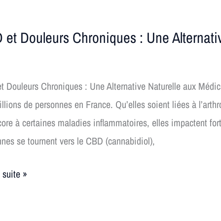
 et Douleurs Chroniques : Une Alternati
urs
iques
t Douleurs Chroniques : Une Alternative Naturelle aux Médi
llions de personnes en France. Qu’elles soient liées à l’arth
ore à certaines maladies inflammatoires, elles impactent for
ative
nes se tournent vers le CBD (cannabidiol),
lle
a suite »
aments