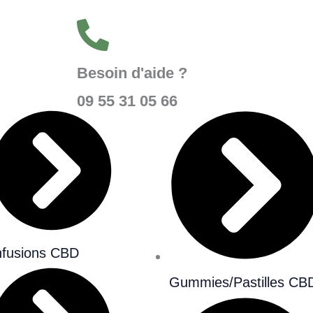
Besoin d'aide ?
09 55 31 05 66
nfusions CBD
Gummies/Pastilles CB