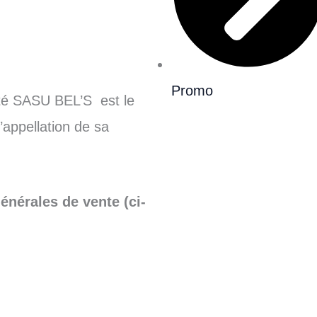
Promo
té SASU BEL’S est le
’appellation de sa
énérales de vente (ci-