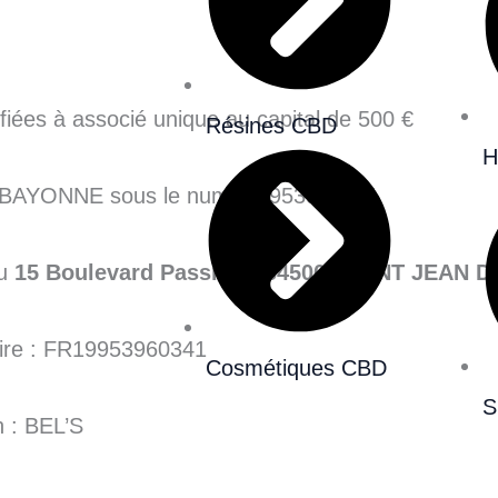
ifiées à associé unique au capital de 500 €
Résines CBD
H
e BAYONNE sous le numéro 953960341
au
15 Boulevard Passicot, 64500, SAINT JEAN D
ire : FR19953960341
Cosmétiques CBD
S
n : BEL’S