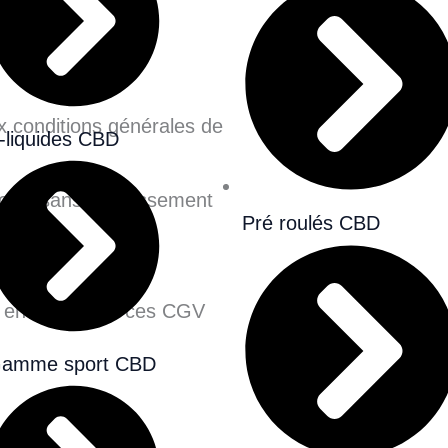
 conditions générales de
-liquides CBD
cela sans avertissement
Pré roulés CBD
oi en acceptant ces CGV
amme sport CBD