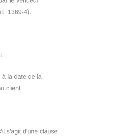
par le vendeur
rt. 1369-4).
t.
à la date de la
 client.
il s’agit d’une clause