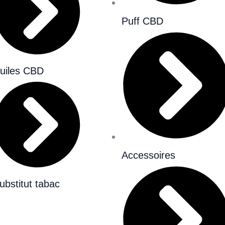
Puff CBD
uiles CBD
E LU
Accessoires
ubstitut tabac