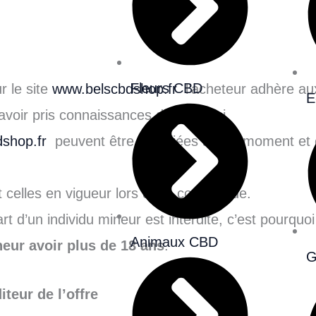
Fleurs CBD
r le site
www.belscbdshop.fr
l’acheteur adhère aux
E
avoir pris connaissances de celles-ci.
shop.fr
peuvent être modifiées à tout moment et 
 celles en vigueur lors de la commande.
t d’un individu mineur est interdite, c’est pourqu
Animaux CBD
neur avoir plus de 18 ans
.
G
iteur de l’offre