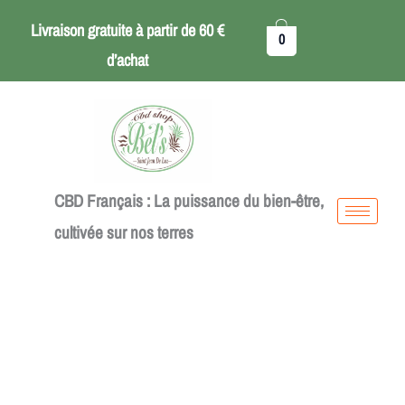
Aller
Bonbons
Livraison gratuite à partir de 60 €
0
au
THC
d’achat
contenu
10mg
Framboise
Bleue
CBD Français : La puissance du bien-être,
cultivée sur nos terres
quantité
de