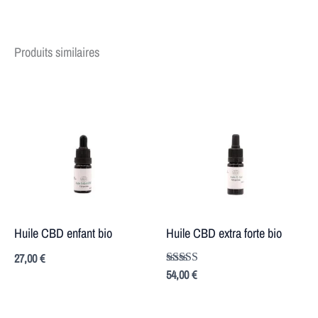
Produits similaires
Huile CBD enfant bio
Huile CBD extra forte bio
27,00
€
Note
54,00
€
5.00
sur 5