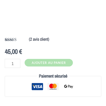
Huile
CBD
forte
bio
(
2
avis client)
Noté
2
5.00
45,00
€
sur 5 basé
sur
notations
client
AJOUTER AU PANIER
Paiement sécurisé