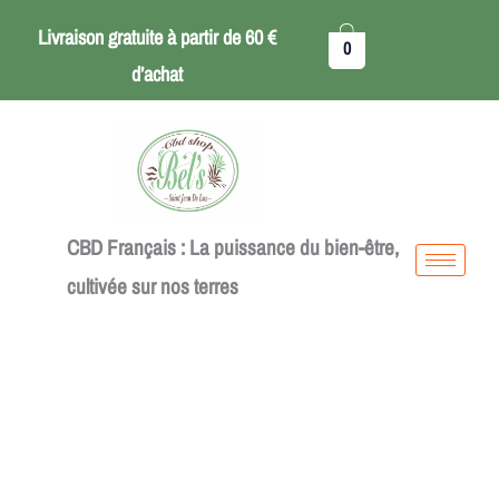
Aller
Huile
Livraison gratuite à partir de 60 €
0
au
CBD
d’achat
contenu
forte
bio
CBD Français : La puissance du bien-être,
cultivée sur nos terres
quantité
de