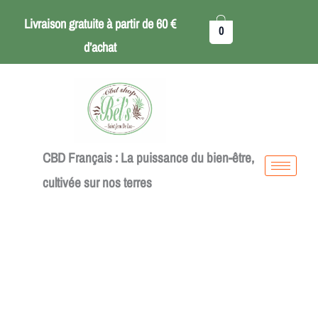
Aller
Croquettes
Livraison gratuite à partir de 60 €
0
au
pour
d’achat
contenu
Chat
au
CBD
CBD Français : La puissance du bien-être,
cultivée sur nos terres
quantité
de