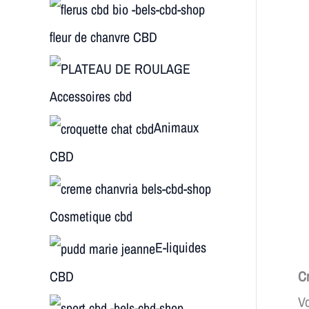
fleur de chanvre CBD
Accessoires cbd
Animaux
CBD
Cosmetique cbd
E-liquides
CBD
Cr
Vo