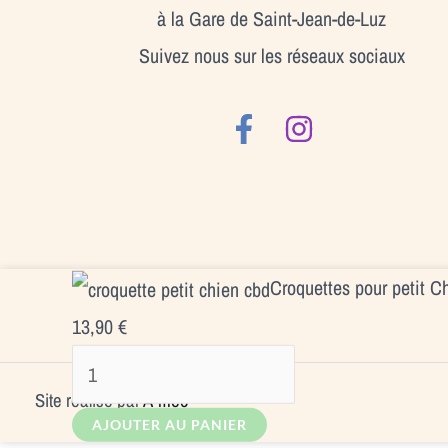
à la Gare de Saint-Jean-de-Luz
Suivez nous sur les réseaux sociaux
quantité
Croquettes pour petit 
de
13,90
€
Croquettes
pour
Site réalisé par
A-méo
AJOUTER AU PANIER
petit