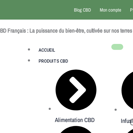
q
Blog CBD
Mon compte
P
d
C
BD Français : La puissance du bien-être, cultivée sur nos terres
p
p
ACCUEIL
C
PRODUITS CBD
a
C
Alimentation CBD
Infu