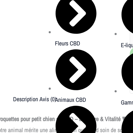
1
Fleurs CBD
E-liq
Description
Avis (0)
Animaux CBD
Gamm
oquettes pour petit chien au CBD – Équilibre & Vitalité
🐕
tre animal mérite une alimentation qui prend soin de son cor