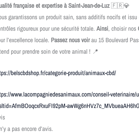
alité française et expertise à Saint-Jean-de-Luz
🇫🇷💎
us garantissons un produit sain, sans additifs nocifs et issu 
ntrôles rigoureux pour une sécurité totale.
Ainsi
, choisir nos
ur l’excellence locale.
Passez nous voir
au 15 Boulevard Pass
tend pour prendre soin de votre animal ! 📍
tps://belscbdshop.fr/categorie-produit/animaux-cbd/
tps://www.lacompagniedesanimaux.com/conseil-veterinaire/uti
rsltid=AfmBOoqcxRxuFI92pM-awWg6nHVz7c_MVbueaAH6h
is
 n’y a pas encore d’avis.