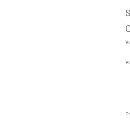
S
C
V
Vo
Pr