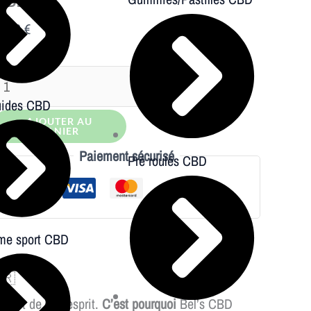
3,90
€
uides CBD
AJOUTER AU
PANIER
Paiement sécurisé
Pré roulés CBD
e sport CBD
🇷
ps et de son esprit.
C’est pourquoi
Bel’s CBD