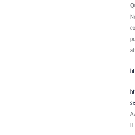
Qu
No
co
po
at
ht
ht
s
Av
Il