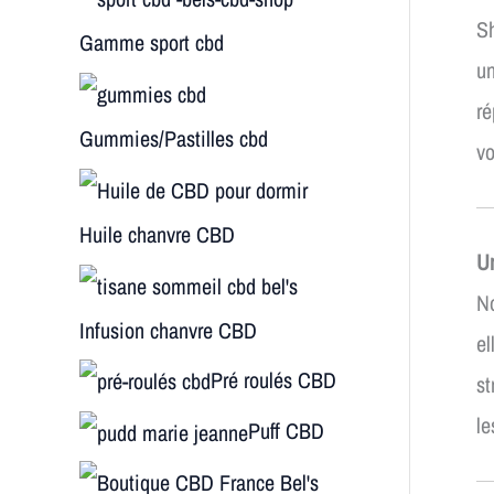
S
Gamme sport cbd
un
ré
Gummies/Pastilles cbd
v
Huile chanvre CBD
Un
No
Infusion chanvre CBD
el
Pré roulés CBD
st
le
Puff CBD