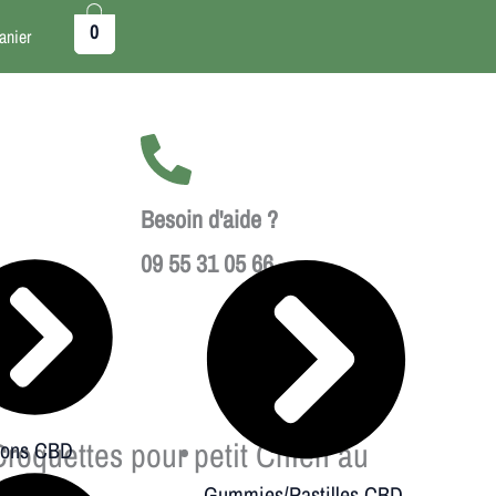
uantité
0
anier
e
roquettes
our
etit
Besoin d'aide ?
hien
09 55 31 05 66
u
BD
Croquettes pour petit Chien au
sions CBD
CBD
Gummies/Pastilles CBD