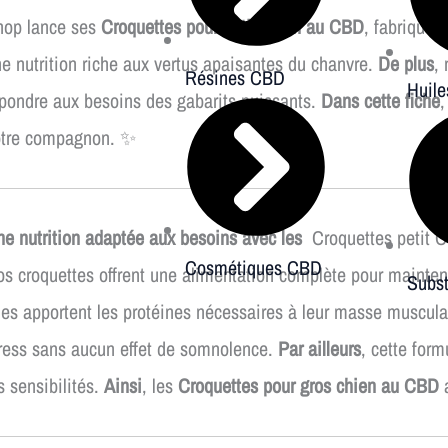
hop lance ses
Croquettes pour petit chien au CBD
, fabriquée
e nutrition riche aux vertus apaisantes du chanvre.
De plus
,
Résines CBD
Huil
pondre aux besoins des gabarits puissants.
Dans cette fiche
,
otre compagnon. ✨
e nutrition adaptée aux besoins avec les
Croquettes petit
Cosmétiques CBD
s croquettes offrent une alimentation complète pour maintenir
Subst
les apportent les protéines nécessaires à leur masse muscul
ress sans aucun effet de somnolence.
Par ailleurs
, cette form
s sensibilités.
Ainsi
, les
Croquettes pour gros chien au CBD
a