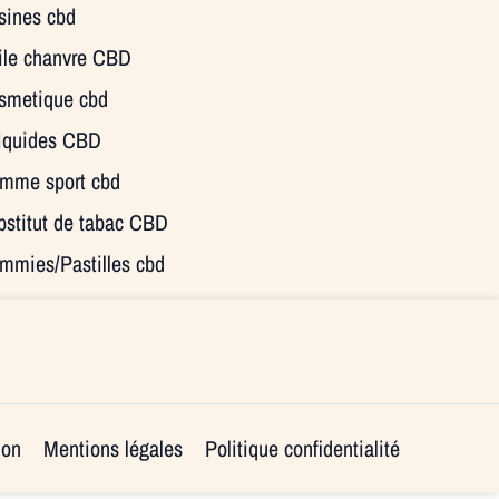
sines cbd
ile chanvre CBD
smetique cbd
liquides CBD
mme sport cbd
bstitut de tabac CBD
mmies/Pastilles cbd
ion
Mentions légales
Politique confidentialité