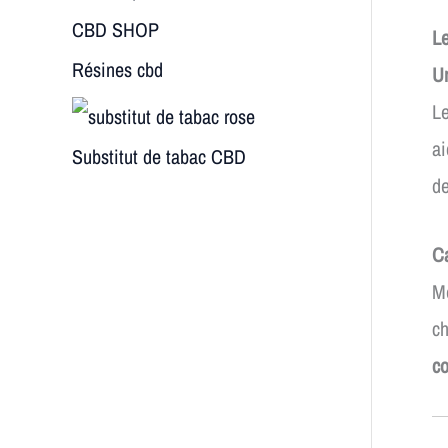
Le
Résines cbd
Un
Le
ai
Substitut de tabac CBD
d
Ca
Mê
ch
c