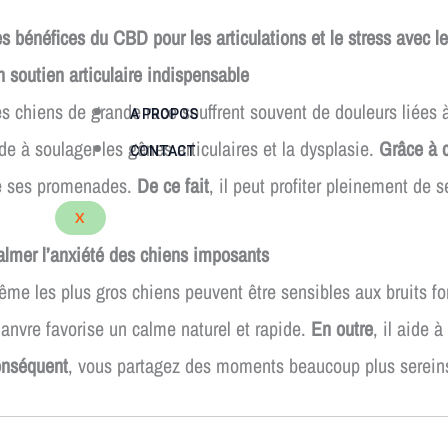
s bénéfices du CBD pour les articulations et le stress avec l
 soutien articulaire indispensable
s chiens de grande race souffrent souvent de douleurs liées à
A PROPOS
de à soulager les gênes articulaires et la dysplasie.
Grâce à 
CONTACT
e ses promenades.
De ce fait
, il peut profiter pleinement de 
X
lmer l’anxiété des chiens imposants
me les plus gros chiens peuvent être sensibles aux bruits for
anvre favorise un calme naturel et rapide.
En outre
, il aide 
onséquent
, vous partagez des moments beaucoup plus serei